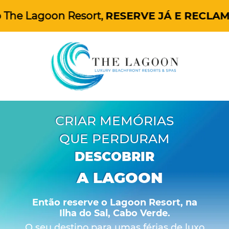
goon Resort,
RESERVE JÁ E RECLAME O SE
CRIAR MEMÓRIAS
QUE PERDURAM
DESCOBRIR
A LAGOON
Então reserve o Lagoon Resort, na
Ilha do Sal, Cabo Verde.
O seu destino para umas férias de luxo