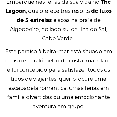
Embarque nas férias da sua vida no
The
e cheio de emoção. Desde casais em busca de
Lagoon
, que oferece três resorts
de luxo
romance a famílias prontas para aventuras, as
suas férias perfeitas começam aqui. Reserve já e
de 5 estrelas
e spas na praia de
faça deste verão um verão que nunca mais
Algodoeiro, no lado sul da Ilha do Sal,
esquecerá!
Cabo Verde.
Este paraíso à beira-mar está situado em
mais de 1 quilómetro de costa imaculada
e foi concebido para satisfazer todos os
tipos de viajantes, quer procure uma
escapadela romântica, umas férias em
família divertidas ou uma emocionante
aventura em grupo.