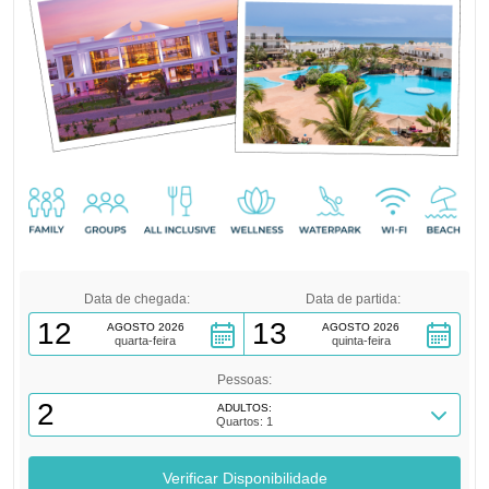
Data de chegada:
Data de partida:
12
13
AGOSTO 2026
AGOSTO 2026
quarta-feira
quinta-feira
Pessoas:
2
ADULTOS:
Quartos: 1