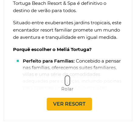
Tortuga Beach Resort & Spa é definitivo o
destino de verão para todos.
Situado entre exuberantes jardins tropicais, este
encantador resort familiar promete um mundo
de aventura e tranquilidade em igual medida.
Porquê escolher o Meliá Tortuga?
Perfeito para Famílias:
Concebido a pensar
nas famílias, oferecemos suites familiares,
villas e uma série de comodidades
adequadas para crianças, incluindo piscinas
para crianças, um Kids Club e muitas
Rolar
atividades para manter os mais novos
entretidos.
VER RESORT
Luxo Absoluto à Beira-Mar:
Relaxe na nossa
praia tranquila numa cama balinesa
enquanto ouve o som das ondas ou
saboreia um cocktail no bar da praia. Com