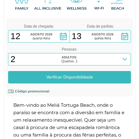
praia tranquila, encontrará a paz e a
serenidade que tanto deseja.
Perfeito para casais, o Meliá Llana Beach Resort
Data de chegada:
Data de partida:
12
13
& Spa promete uma escapadela inesquecível,
AGOSTO 2026
AGOSTO 2026
quarta-feira
quinta-feira
combinando luxo, privacidade e romance.
Reserve agora e mergulhe no melhor refúgio só
Pessoas:
para adultos: o seu paraíso espera por si!
2
ADULTOS:
Quartos: 1
Código promocional:
Bem-vindo ao Meliá Tortuga Beach, onde o
paraíso se encontra com a diversão em família e
um relaxamento inesquecível. Quer seja um
casal à procura de uma escapadela romântica
ou uma família à procura das férias perfeitas, o