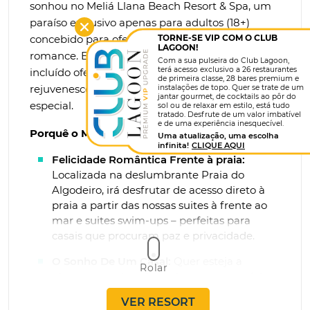
sonhou no Meliá Llana Beach Resort & Spa, um
paraíso exclusivo apenas para adultos (18+)
TORNE-SE VIP COM O CLUB
concebido para oferecer o maior relaxamento e
LAGOON!
romance. Este luxuoso refúgio com tudo-
Com a sua pulseira do Club Lagoon,
terá acesso exclusivo a 26 restaurantes
incluído oferece tudo o que precisa para relaxar,
de primeira classe, 28 bares premium e
rejuvenescer e celebrar a vida com alguém
instalações de topo. Quer se trate de um
jantar gourmet, de cocktails ao pôr do
especial.
sol ou de relaxar em estilo, está tudo
tratado. Desfrute de um valor imbatível
e de uma experiência inesquecível.
Porquê o Melia Llana?
Uma atualização, uma escolha
infinita!
CLIQUE AQUI
Felicidade Romântica Frente à praia:
Localizada na deslumbrante Praia do
Algodeiro, irá desfrutar de acesso direto à
praia a partir das nossas suites à frente ao
mar e suites swim-ups – perfeitas para
casais que procuram paz e privacidade.
O Sonho De Um Casal:
Quer esteja a
Rolar
planear uma lua-de-mel, uma escapadela
romântica ou até mesmo um pequeno
VER RESORT
casamento na praia, o nosso resort oferece o